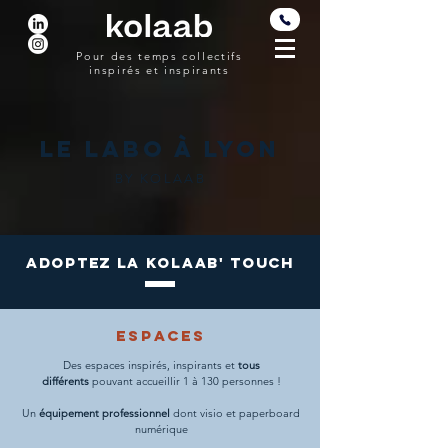
Pour des temps collectifs
inspirés et inspirants
LE LABO À lyon
BY KOLAAB
adoptez LA KOLAAB' TOUCH
ESPACES
Des espaces inspirés, inspirants et
tous
différents
pouvant accueillir 1 à 130 personnes !
Un
équipement professionnel
dont visio et paperboard
numérique