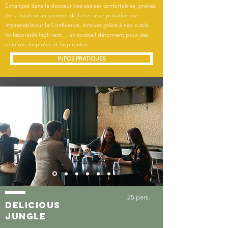
Echangez dans la douceur des assises confortables, prenez
de la hauteur au sommet de la terrasse privative vue
imprenable sur la Confluence, innovez grâce à nos outils
collaboratifs high tech… un cocktail détonnant pour des
réunions inspirées et inspirantes.
INFOS PRATIQUES
25 pers.
delicious
jungle