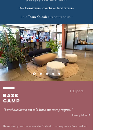
Des
formateurs
,
coachs
et
facilitateurs
Et la
Team Kolaab
aux petits soins !
130 pers.
base
camp
"L’enthousiasme est à la base de tout progrès."
Henry FORD
Base Camp est le cœur de Kolaab : un espace d'accueil et