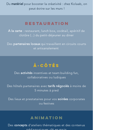
Du
matériel
pour booster la créativité : chez Kolaab, on
peut écrire sur les murs !
RESTAURATION
A la carte
: restaurant, lunch box, cocktail, apéritif de
clotûre (...) du petit-déjeuner au diner
Des
partenaires locaux
qui travaillent en circuits courts
et artisanalement
à-côtÉs
D
es
activités
incentives et team building fun,
collaboratives ou ludiques
Des hôtels partenaires avec
tarifs négociés
à moins de
5 minutes à pied
Des lieux et prestataires pour vos
soirées
corporates
ou festives
ANIMATION
D
es
concepts
d'ateliers thématiques et des
contenus
pédagogiques clé en main