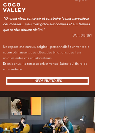
coco
valley
"On peut rêver, concevoir et construire le plus merveilleux
des mondes... mais c'est grâce aux hommes et aux femmes
que ce rêve devient réalité."
Walt DISNEY
Un espace chaleureux, original, personnalisé ; un véritable
cocon où naissent des idées, des émotions, des liens
uniques entre vos collaborateurs.
Et en bonus...la terrasse privative vue Saône qui finira de
vous séduire...
INFOS PRATIQUES