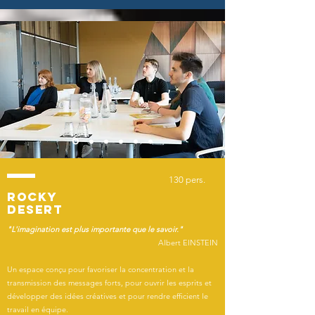
130 pers.
rocky
desert
"L'imagination est plus importante que le savoir."
Albert EINSTEIN
Un espace conçu pour f
avoriser la concentration et la
transmission des messages forts, pour o
uvrir les esprits et
développer des idées créatives et pour r
endre efficient le
travail en équipe.